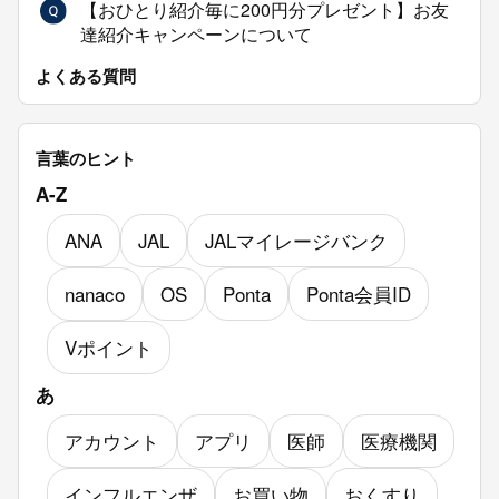
【おひとり紹介毎に200円分プレゼント】お友
達紹介キャンペーンについて
よくある質問
マイナ保険証
言葉のヒント
診療の流れ
A-Z
支払い方法の種類について
ANA
JAL
JALマイレージバンク
どのような症状だとオンライン診療を受けられ
nanaco
ますか？
OS
Ponta
Ponta会員ID
Vポイント
あ
アカウント
アプリ
医師
医療機関
インフルエンザ
お買い物
おくすり